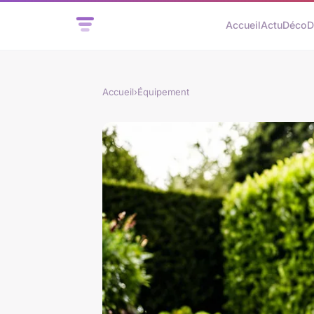
Accueil
Actu
Déco
D
Accueil
›
Équipement