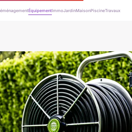
éménagement
Équipement
Immo
Jardin
Maison
Piscine
Travaux